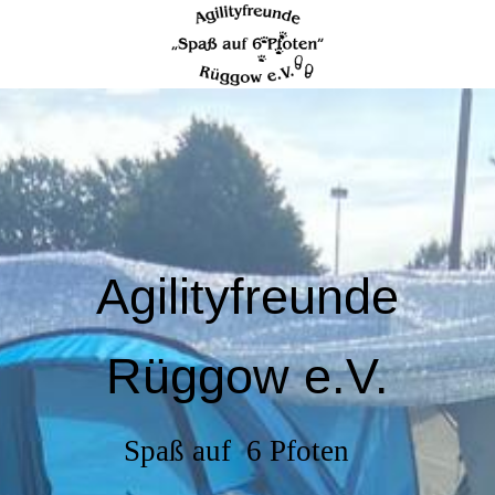
Agilityfreunde
Rüggow e.V.
Spaß auf 6 Pfoten